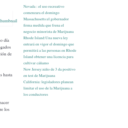
Nevada : el uso recreativo
comenzara el domingo
Massachusetts:el gobernador
firma medida que frena el
negocio minorista de Marijuana
Rhode Island:Una nueva ley
o día
entrará en vigor el domingo que
ogados
permitirá a las personas en Rhode
ción de
Island obtener una licencia para
cultivar cáñamo
New Jersey:niño de 3 da positivo
s hasta
en test de Marijuana
California: legisladores planean
limitar el uso de la Marijuana a
los conductores
hacer
re los