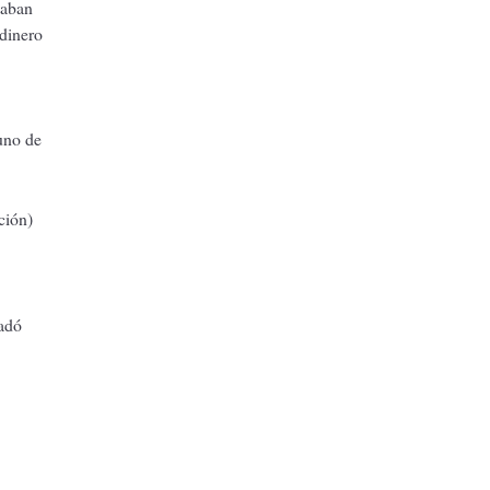
taban
 dinero
uno de
ción)
ladó