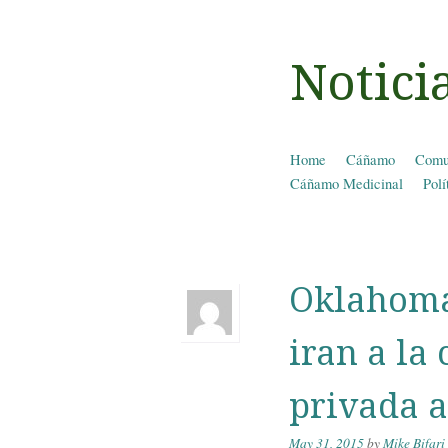
Notic
Skip to content
Home
Cáñamo
Comu
Menu
Cáñamo Medicinal
Polí
Oklahoma:
iran a la
privada a
May 31, 2015
by
Mike Bifari