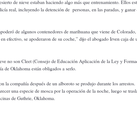
esierto de nieve estaban haciendo algo más que entrenamiento. Ellos es
licía real, incluyendo la detención de personas, en las paradas, y ganar
e apoderó de algunos contenedores de marihuana que viene de Colorado,
en efectivo, se apoderaron de su coche,” dijo el abogado Irven caja de 
eve no son Cleet (Consejo de Educación Aplicación de la Ley y Forma
icía de Oklahoma están obligados a serlo.
n la compañía después de un alboroto se produjo durante los arrestos.
parecer una especie de mosca por la operación de la noche, luego se tras
ficinas de Guthrie, Oklahoma.