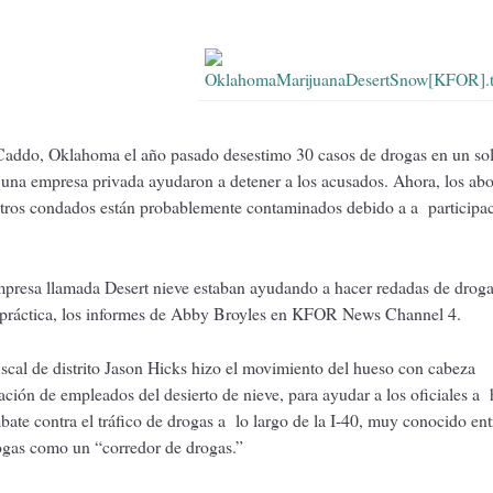
Caddo, Oklahoma el año pasado desestimo 30 casos de drogas en un sol
una empresa privada ayudaron a detener a los acusados. Ahora, los ab
tros condados están probablemente contaminados debido a a participa
resa llamada Desert nieve estaban ayudando a hacer redadas de droga
a práctica, los informes de Abby Broyles en KFOR News Channel 4.
iscal de distrito Jason Hicks hizo el movimiento del hueso con cabeza
ción de empleados del desierto de nieve, para ayudar a los oficiales a 
ate contra el tráfico de drogas a lo largo de la I-40, muy conocido ent
rogas como un “corredor de drogas.”