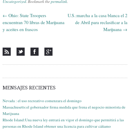
Uncategorized
. Bookmark the
permalink
.
←
Ohio: State Troopers
U.S.:marcha a la casa blanca el 2
Post navigation
encuentran 70 libras de Marijuana
de Abril para reclasificar a la
y aceites en frascos
Marijuana
→
MENSAJES RECIENTES
Nevada : el uso recreativo comenzara el domingo
Massachusetts:el gobernador firma medida que frena el negocio minorista de
Marijuana
Rhode Island:Una nueva ley entrará en vigor el domingo que permitirá a las
personas en Rhode Island obtener una licencia para cultivar cáñamo