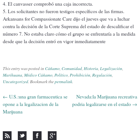
4. El canvasser comprobó una caja incorrecta.
5. Los solicitantes no fueron testigos específicos de las firmas.
Arkansans for Compassionate Care dijo el jueves que va a luchar
contra la decisión de la Corte Suprema del estado de descalificar el
número 7. No estaba claro cómo el grupo se enfrentaría a la medida
desde que la decisión entró en vigor inmediatamente
This entry was posted in
Cáñamo
,
Comunidad
,
Historia
,
Legalización
,
Marihuana
,
Médico Cáñamo
,
Político
,
Prohibición
,
Regulación
,
Uncategorized
. Bookmark the
permalink
.
←
U.S.:una gran farmaceutica se
Nevada:la Marijuana recreativa
Post navigation
opone a la legalizacion de la
podria legalizarse en el estado
→
Marijuana