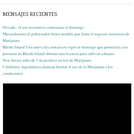
MENSAJES RECIENTES
Nevada : el uso recreativo comenzara el domingo
Massachusetts:el gobernador firma medida que frena el negocio minorista de
Marijuana
Rhode Island:Una nueva ley entrará en vigor el domingo que permitirá a las
personas en Rhode Island obtener una licencia para cultivar cáñamo
New Jersey:niño de 3 da positivo en test de Marijuana
California: legisladores planean limitar el uso de la Marijuana a los
conductores