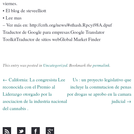
viernes.
• El blog de steveelliott
• Lee mas
– Ver más en: http://crrh.org/news/#sthash.Rpcyi98A.dpuf
Traductor de Google para empresas:Google Translator
ToolkitTraductor de sitios webGlobal Market Finder
This entry was posted in
Uncategorized
. Bookmark the
permalink
.
←
California: La congresista Lee
Us : un proyecto legislativo que
Post navigation
reconocida con el Premio al
incluye la conmutacion de penas
Liderazgo otorgado por la
por drogas se aprobo en la camara
asociacion de la industria nacional
judicial
→
del cannabis .