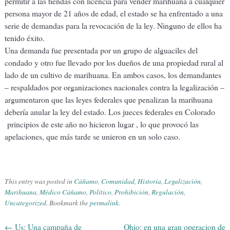
permitir a las tiendas con licencia para vender marihuana a cualquier
persona mayor de 21 años de edad, el estado se ha enfrentado a una
serie de demandas para la revocación de la ley. Ninguno de ellos ha
tenido éxito.
Una demanda fue presentada por un grupo de alguaciles del
condado y otro fue llevado por los dueños de una propiedad rural al
lado de un cultivo de marihuana. En ambos casos, los demandantes
– respaldados por organizaciones nacionales contra la legalización –
argumentaron que las leyes federales que penalizan la marihuana
debería anular la ley del estado. Los jueces federales en Colorado
principios de este año no hicieron lugar , lo que provocó las
apelaciones, que más tarde se unieron en un solo caso.
This entry was posted in
Cáñamo
,
Comunidad
,
Historia
,
Legalización
,
Marihuana
,
Médico Cáñamo
,
Político
,
Prohibición
,
Regulación
,
Uncategorized
. Bookmark the
permalink
.
←
Us: Una campaña de
Ohio: en una gran operacion de
Post navigation