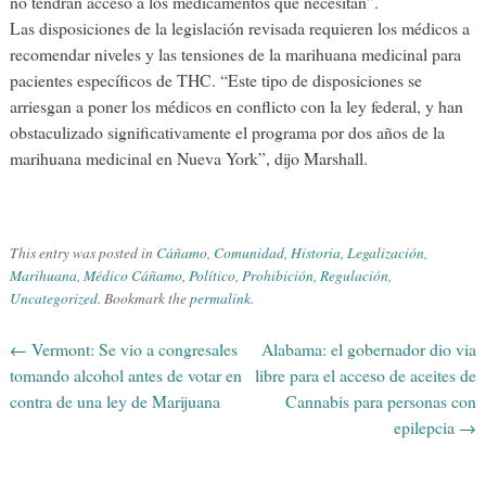
no tendrán acceso a los medicamentos que necesitan”.
Las disposiciones de la legislación revisada requieren los médicos a
recomendar niveles y las tensiones de la marihuana medicinal para
pacientes específicos de THC. “Este tipo de disposiciones se
arriesgan a poner los médicos en conflicto con la ley federal, y han
obstaculizado significativamente el programa por dos años de la
marihuana medicinal en Nueva York”, dijo Marshall.
This entry was posted in
Cáñamo
,
Comunidad
,
Historia
,
Legalización
,
Marihuana
,
Médico Cáñamo
,
Político
,
Prohibición
,
Regulación
,
Uncategorized
. Bookmark the
permalink
.
←
Vermont: Se vio a congresales
Alabama: el gobernador dio via
Post navigation
tomando alcohol antes de votar en
libre para el acceso de aceites de
contra de una ley de Marijuana
Cannabis para personas con
epilepcia
→