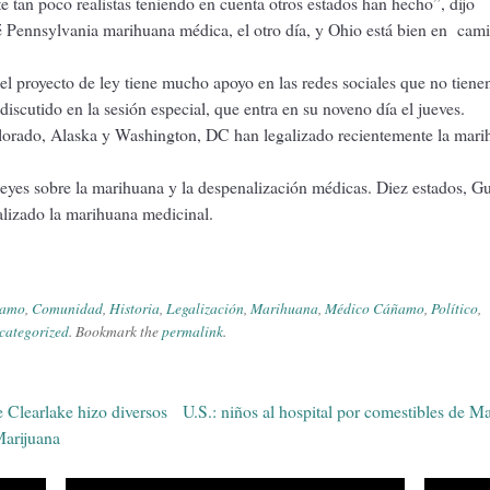
 tan poco realistas teniendo en cuenta otros estados han hecho”, dijo
 Pennsylvania marihuana médica, el otro día, y Ohio está bien en cam
l proyecto de ley tiene mucho apoyo en las redes sociales que no tiene
discutido en la sesión especial, que entra en su noveno día el jueves.
orado, Alaska y Washington, DC han legalizado recientemente la mari
leyes sobre la marihuana y la despenalización médicas. Diez estados, 
alizado la marihuana medicinal.
amo
,
Comunidad
,
Historia
,
Legalización
,
Marihuana
,
Médico Cáñamo
,
Político
,
categorized
. Bookmark the
permalink
.
e Clearlake hizo diversos
U.S.: niños al hospital por comestibles de M
gation
Marijuana