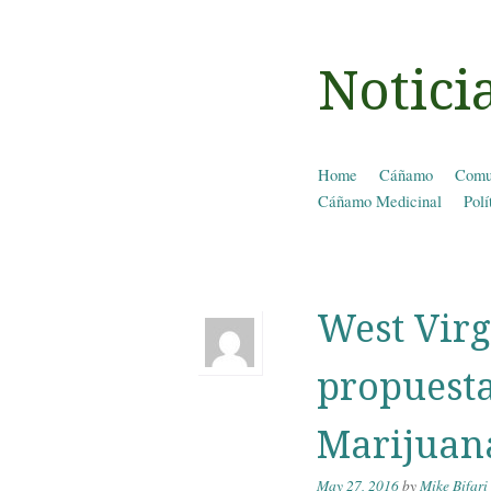
Notic
Skip to content
Home
Cáñamo
Comu
Menu
Cáñamo Medicinal
Polí
West Virg
propuesta
Marijuan
May 27, 2016
by
Mike Bifari