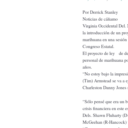
Por Derrick Stanley
Noticias de cáñamo
Virginia Occidental Del
la introducción de un proy
marihuana en una sesión 
Congreso Estatal.
El proyecto de ley de des
personal de marihuana p
años.
“No estoy bajo la impres
(Tim) Armstead se va a ej
Charleston Danny Jones 
“Sólo pensé que era un b
crisis financiera en este e
Dels. Shawn Fluharty (D-
McGeehan (R-Hancock) to