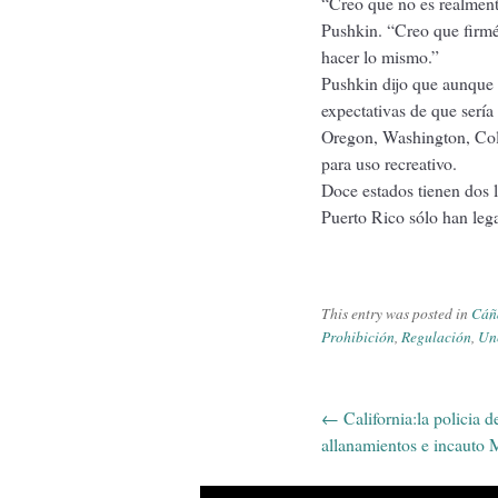
“Creo que no es realmente
Pushkin. “Creo que firmé
hacer lo mismo.”
Pushkin dijo que aunque e
expectativas de que sería 
Oregon, Washington, Col
para uso recreativo.
Doce estados tienen dos 
Puerto Rico sólo han leg
This entry was posted in
Cáñ
Prohibición
,
Regulación
,
Un
←
California:la policia d
Post navi
allanamientos e incauto 