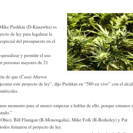
. Mike Pushkin (D-Kanawha) es
ecto de ley para legalizar la
especial del presupuesto en el
penalizar y permitir el uso
or personas mayores de 21
ión de que (Casa) Altavoz
ecutar este proyecto de ley”, dijo Pushkin en “580 en vivo” con el alca
miércoles.
uen momento para al menos empezar a hablar de ello, porque estamos 
stado.”
Ohio), Bill Flanigan (R-Monongalia), Mike Folk (R-Berkeley) y Pat
dos firmaron el proyecto de ley.