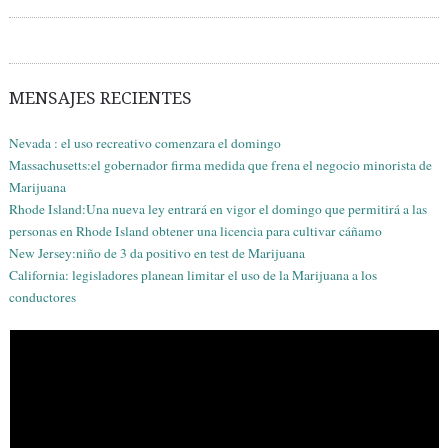
MENSAJES RECIENTES
Nevada : el uso recreativo comenzara el domingo
Massachusetts:el gobernador firma medida que frena el negocio minorista de
Marijuana
Rhode Island:Una nueva ley entrará en vigor el domingo que permitirá a las
personas en Rhode Island obtener una licencia para cultivar cáñamo
New Jersey:niño de 3 da positivo en test de Marijuana
California: legisladores planean limitar el uso de la Marijuana a los
conductores